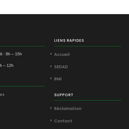
LIENS RAPIDES
i : 8h – 15h
Accueil
8h – 12h
SEDAD
BMI
es
SUPPORT
Réclamation
Contact