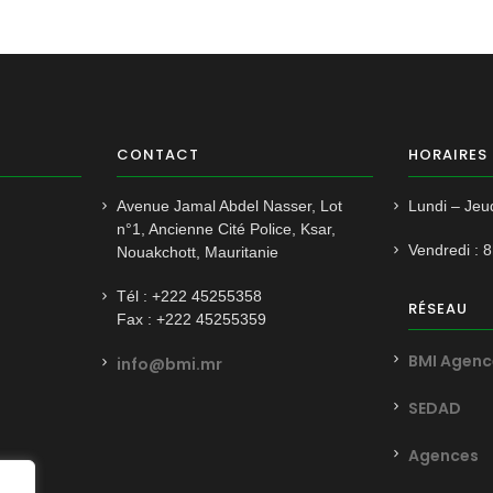
CONTACT
HORAIRES
Avenue Jamal Abdel Nasser, Lot
Lundi – Jeud
n°1, Ancienne Cité Police, Ksar,
Vendredi : 
Nouakchott, Mauritanie
Tél : +222 45255358
RÉSEAU
Fax : +222 45255359
BMI Agenc
info@bmi.mr
SEDAD
Agences